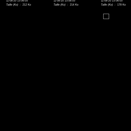
11-08-20 15:06:05
11-08-20 15:06:05
11-08-20 15:06:05
Taille (Ko) :
212 Ko
Taille (Ko) :
214 Ko
Taille (Ko) :
178 Ko
Pages:
1
2