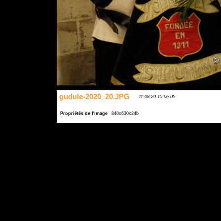
gudule-2020_20.JPG
11-08-20 15:06:05
Propriétés de l'image
840x630x24b