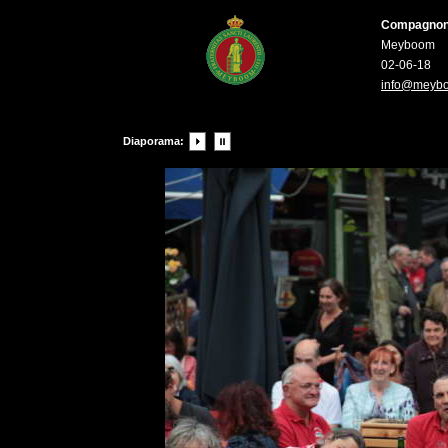
Compagnons 
Meyboom
02-06-18
info@meyb
Diaporama: