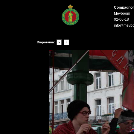
Compagnons 
Meyboom
02-06-18
info@meyb
Diaporama: