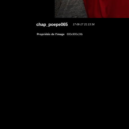
chap_poepe065
17-06-17 21:13:34
Propriétés de l'image
600x900x24b