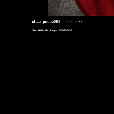
chap_poepe064
17-06-17 21:13:32
Propriétés de l'image
600x900x24b