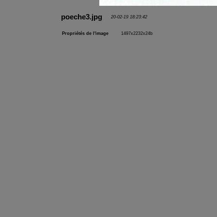
poeche3.jpg
20-02-19 18:23:42
Propriétés de l'image
1497x2232x24b