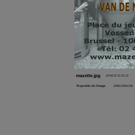
mazette.jpg
18-04-22 21:01:12
Propriétés de l'image
1498x1089x24b