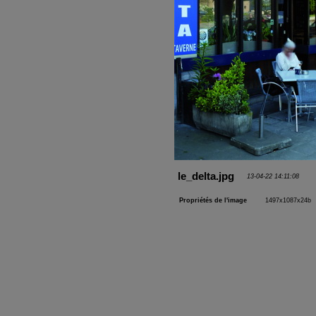
le_delta.jpg
13-04-22 14:11:08
Propriétés de l'image
1497x1087x24b