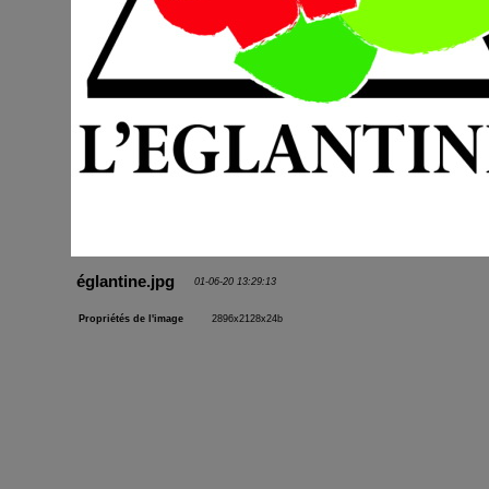
églantine.jpg
01-06-20 13:29:13
Propriétés de l'image
2896x2128x24b