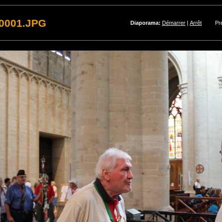
_0001.JPG
Diaporama:
Démarrer
|
Arrêt
Pr