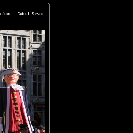
écédente
|
Début
|
Suivante