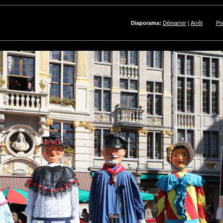
Diaporama:
Démarrer
|
Arrêt
Pr