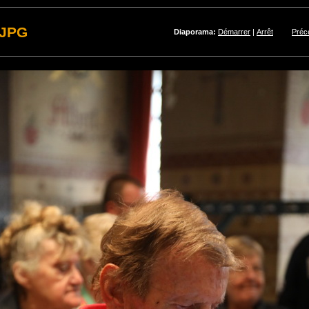
6.JPG
Diaporama:
Démarrer
|
Arrêt
Préc