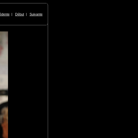
édente
|
Début
|
Suivante