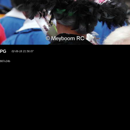
.JPG
02-06-18 21:56:07
667x24b