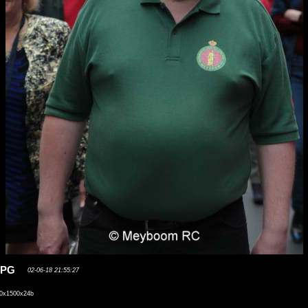
.JPG
02-06-18 21:55:27
0x1500x24b