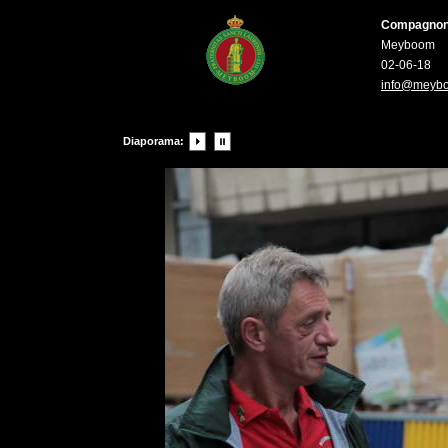
Compagnons 
Meyboom
02-06-18
info@meyb
Diaporama: