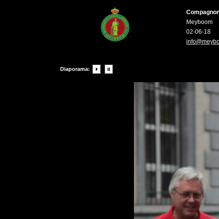
Compagnons 
Meyboom
02-06-18
info@meyb
Diaporama: