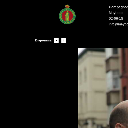
Compagnons 
Meyboom
02-06-18
info@meyb
Diaporama: