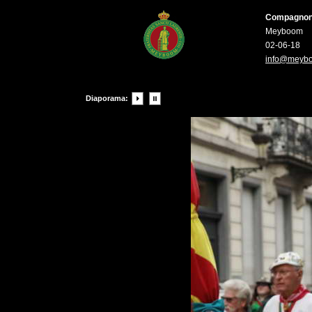
Compagnons 
Meyboom
02-06-18
info@meyb
Diaporama: