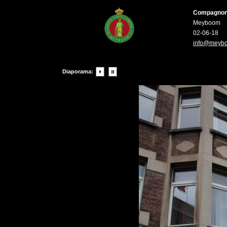
Compagnons 
Meyboom
02-06-18
info@meyb
Diaporama: