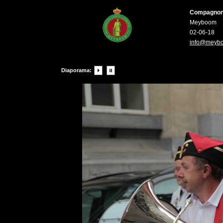
Compagnons 
Meyboom
02-06-18
info@meyb
Diaporama: