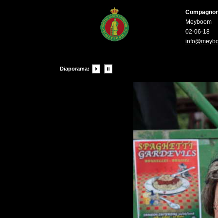
Compagnons 
Meyboom
02-06-18
info@meyb
Diaporama: