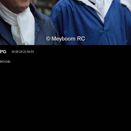
.JPG
02-06-18 21:54:53
667x24b