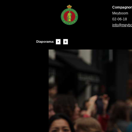
Compagnons 
Meyboom
02-06-18
info@meyb
Diaporama: