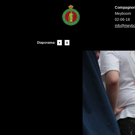
Compagnons 
Meyboom
02-06-18
info@meyb
Diaporama: