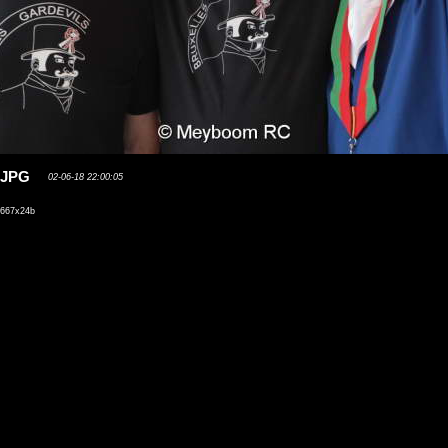
5.JPG
02-06-18 22:00:05
667x24b