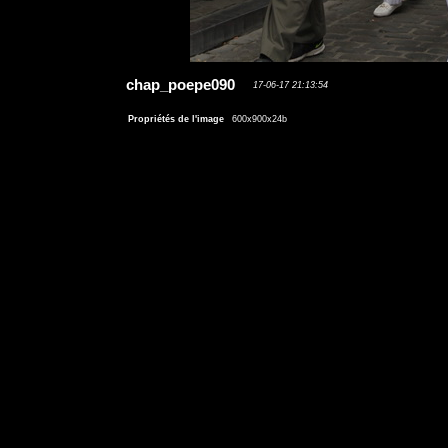
chap_poepe090
17-06-17 21:13:54
Propriétés de l'image
600x900x24b