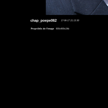
chap_poepe062
17-06-17 21:13:30
Propriétés de l'image
600x900x24b