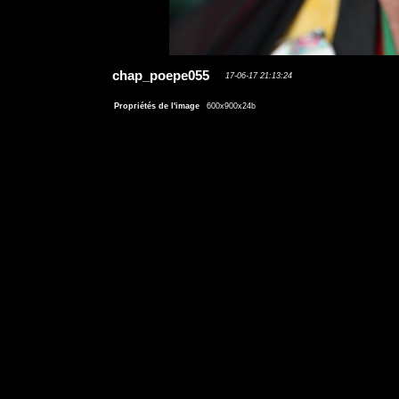
chap_poepe055
17-06-17 21:13:24
Propriétés de l'image
600x900x24b