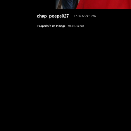
chap_poepe027
17-06-17 21:13:00
Propriétés de l'image
600x870x24b