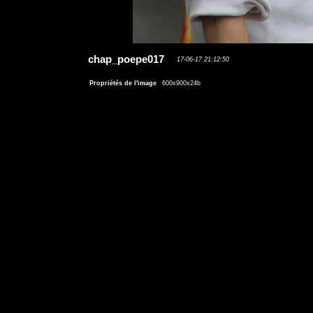
chap_poepe017
17-06-17 21:12:50
Propriétés de l'image
600x900x24b