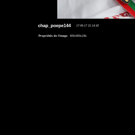
chap_poepe144
17-06-17 21:14:42
Propriétés de l'image
600x900x24b