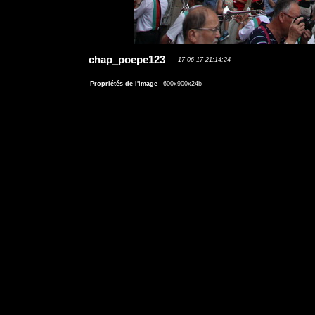
chap_poepe123
17-06-17 21:14:24
Propriétés de l'image
600x900x24b