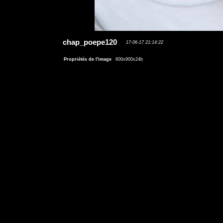
chap_poepe120
17-06-17 21:14:22
Propriétés de l'image
600x900x24b