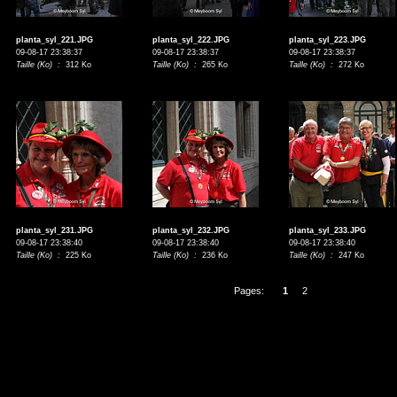
planta_syl_221.JPG
planta_syl_222.JPG
planta_syl_223.JPG
09-08-17 23:38:37
09-08-17 23:38:37
09-08-17 23:38:37
Taille (Ko) :
312 Ko
Taille (Ko) :
265 Ko
Taille (Ko) :
272 Ko
planta_syl_231.JPG
planta_syl_232.JPG
planta_syl_233.JPG
09-08-17 23:38:40
09-08-17 23:38:40
09-08-17 23:38:40
Taille (Ko) :
225 Ko
Taille (Ko) :
236 Ko
Taille (Ko) :
247 Ko
Pages:
1
2