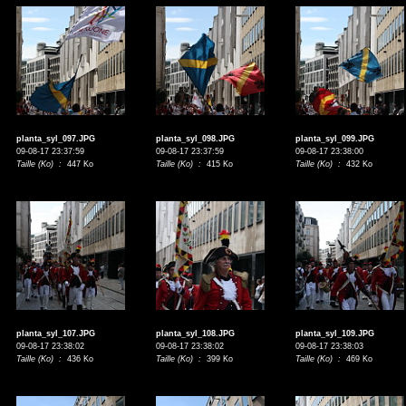
planta_syl_097.JPG
planta_syl_098.JPG
planta_syl_099.JPG
09-08-17 23:37:59
09-08-17 23:37:59
09-08-17 23:38:00
Taille (Ko) :
447 Ko
Taille (Ko) :
415 Ko
Taille (Ko) :
432 Ko
planta_syl_107.JPG
planta_syl_108.JPG
planta_syl_109.JPG
09-08-17 23:38:02
09-08-17 23:38:02
09-08-17 23:38:03
Taille (Ko) :
436 Ko
Taille (Ko) :
399 Ko
Taille (Ko) :
469 Ko